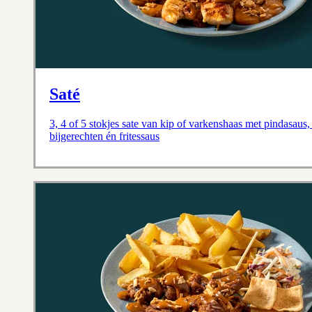
Saté
3, 4 of 5 stokjes sate van kip of varkenshaas met pindasaus, 
bijgerechten én fritessaus