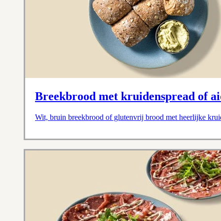
Breekbrood met kruidenspread of ai
Wit, bruin breekbrood of glutenvrij brood met heerlijke krui