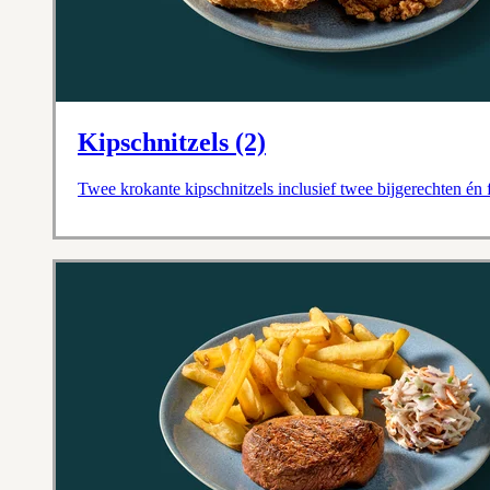
Kipschnitzels (2)
Twee krokante kipschnitzels inclusief twee bijgerechten én f