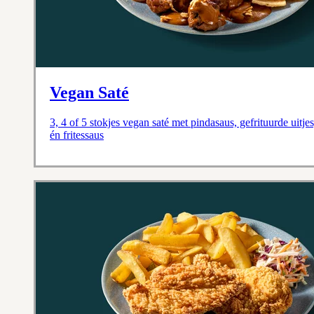
Vegan Saté
3, 4 of 5 stokjes vegan saté met pindasaus, gefrituurde uitje
én fritessaus