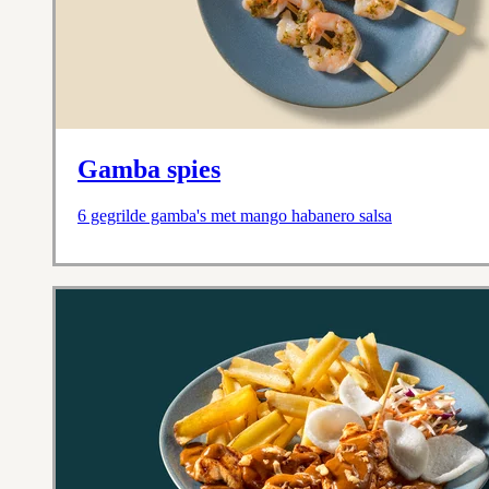
Gamba spies
6 gegrilde gamba's met mango habanero salsa