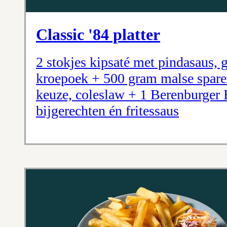
Classic '84 platter
2 stokjes kipsaté met pindasaus, 
kroepoek + 500 gram malse sparer
keuze, coleslaw + 1 Berenburger 
bijgerechten én fritessaus