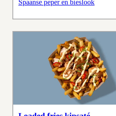
Spaanse peper en bieslook
Loaded fries kipsaté