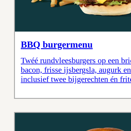
BBQ burgermenu
Twéé rundvleesburgers op een bri
bacon, frisse ijsbergsla, augurk
inclusief twee bijgerechten én fri