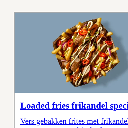
Loaded fries frikandel spec
Vers gebakken frites met frikandel,